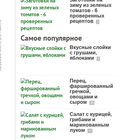
зиму из зеленых
томатов - 6
проверенных
рецептов
2
Самое популярное
Вкусные слойки
с грушами,
яблоками
3
Перец,
фаршированный
гречкой,
овощами и
сыром
20
Салат с курицей,
грибами и
маринованным
луком
12