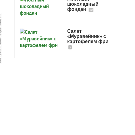
шоколадный
фондан
10
Салат
«Муравейник» с
картофелем фри
5