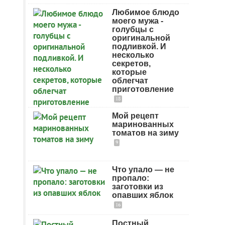
Любимое блюдо
моего мужа -
голубцы с
оригинальной
подливкой. И
несколько
секретов,
которые
облегчат
приготовление
18
Мой рецепт
маринованных
томатов на зиму
9
Что упало — не
пропало:
заготовки из
опавших яблок
16
Постный