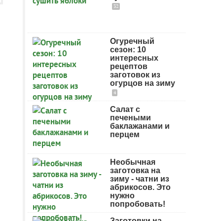
32
Огуречный
сезон: 10
интересных
рецептов
заготовок из
огурцов на зиму
4
Салат с
печеными
баклажанами и
перцем
Необычная
заготовка на
зиму - чатни из
абрикосов. Это
нужно
попробовать!
Заготовки на