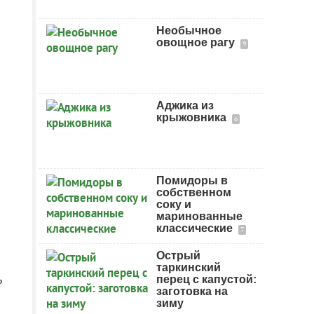
Необычное
овощное рагу
9
Аджика из
крыжовника
6
Помидоры в
собственном
соку и
маринованные
классические
7
Острый
таркинский
ь
перец с капустой:
заготовка на
зиму