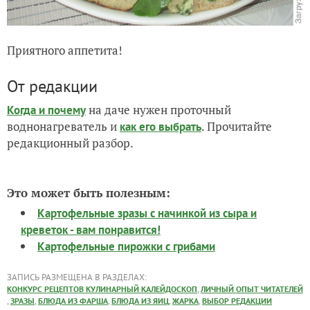
Приятного аппетита!
От редакции
на даче нужен проточный
Когда и почему
воднонагреватель и
. Прочитайте
как его выбрать
редакционный разбор.
Это может быть полезным:
Картофельные зразы с начинкой из сыра и
креветок - вам понравится!
Картофельные пирожки с грибами
ЗАПИСЬ РАЗМЕЩЕНА В РАЗДЕЛАХ:
,
КОНКУРС РЕЦЕПТОВ КУЛИНАРНЫЙ КАЛЕЙДОСКОП
ЛИЧНЫЙ ОПЫТ ЧИТАТЕЛЕЙ
,
,
,
,
,
ЗРАЗЫ
БЛЮДА ИЗ ФАРША
БЛЮДА ИЗ ЯИЦ
ЖАРКА
ВЫБОР РЕДАКЦИИ
комментарии