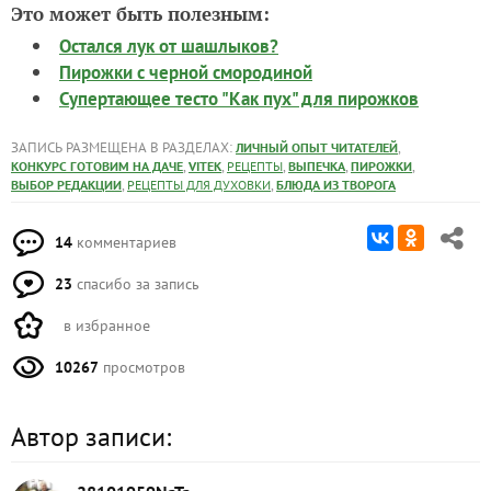
Это может быть полезным:
Остался лук от шашлыков?
Пирожки с черной смородиной
Супертающее тесто "Как пух" для пирожков
ЗАПИСЬ РАЗМЕЩЕНА В РАЗДЕЛАХ:
,
ЛИЧНЫЙ ОПЫТ ЧИТАТЕЛЕЙ
,
,
,
,
,
КОНКУРС ГОТОВИМ НА ДАЧЕ
VITEK
РЕЦЕПТЫ
ВЫПЕЧКА
ПИРОЖКИ
,
,
ВЫБОР РЕДАКЦИИ
РЕЦЕПТЫ ДЛЯ ДУХОВКИ
БЛЮДА ИЗ ТВОРОГА
14
комментариев
23
спасибо за запись
в избранное
10267
просмотров
Автор записи: