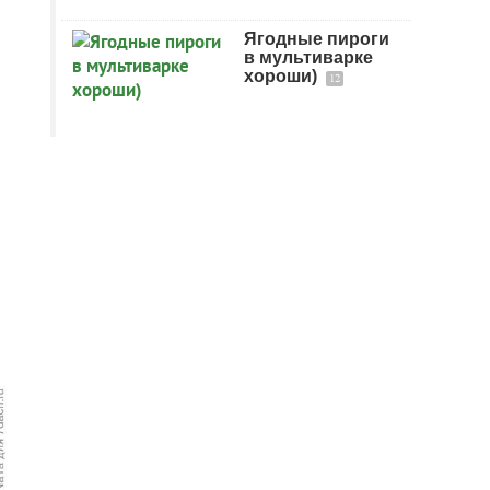
Ягодные пироги
в мультиварке
хороши)
12