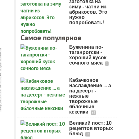
заготовка на
зиму - чатни из
абрикосов. Это
нужно
попробовать!
Самое популярное
Буженина по-
таганрогски -
хороший кусок
сочного мяса
1
Кабачковое
наслаждение ... а
на десерт -
нежные
творожные
яблочные
кексики
68
Великий пост: 10
рецептов вторых
блюд
16