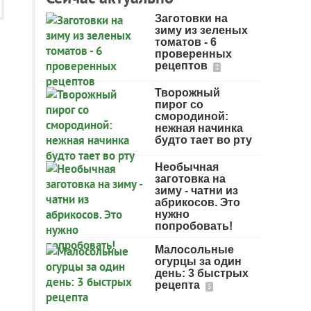
Заготовки на
зиму из зеленых
томатов - 6
проверенных
рецептов
2
Творожный
пирог со
смородиной:
нежная начинка
будто тает во рту
Необычная
заготовка на
зиму - чатни из
абрикосов. Это
нужно
попробовать!
Малосольные
огурцы за один
день: 3 быстрых
рецепта
5