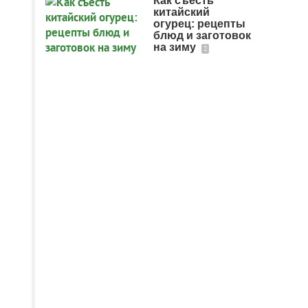
Как съесть
китайский
огурец: рецепты
блюд и заготовок
на зиму
2