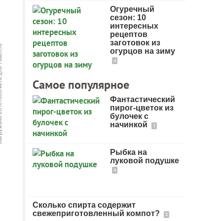
Огуречный
сезон: 10
интересных
рецептов
заготовок из
огурцов на зиму
4
Самое популярное
Фантастический
пирог-цветок из
булочек с
начинкой
3
Рыбка на
луковой подушке
4
Сколько спирта содержит
свежеприготовленный компот?
8