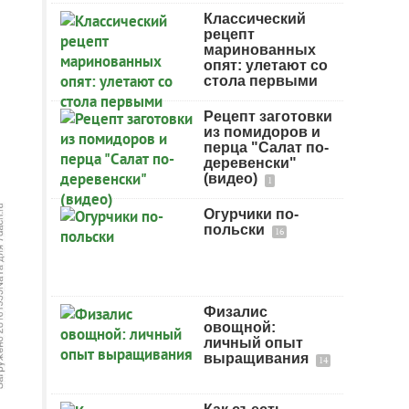
Классический
рецепт
маринованных
опят: улетают со
стола первыми
Рецепт заготовки
из помидоров и
перца "Салат по-
деревенски"
(видео)
1
Огурчики по-
польски
16
Физалис
овощной:
личный опыт
выращивания
14