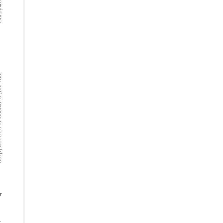
у
ь
.