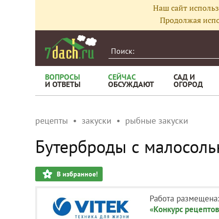
Наш сайт использ
Продолжая испо
ВОПРОСЫ
СЕЙЧАС
САД И
И ОТВЕТЫ
ОБСУЖДАЮТ
ОГОРОД
рецепты
закуски
рыбные закуски
Бутерброды с малосоль
В избранное!
Работа размещена
«Конкурс рецептов