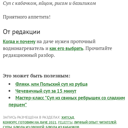
Суп с кабачком, яйцом, рисом и базиликом
Приятного аппетита!
От редакции
на даче нужен проточный
Когда и почему
воднонагреватель и
. Прочитайте
как его выбрать
редакционный разбор.
Это может быть полезным:
Фляки, или Польский суп из рубца
Чечевичный суп за 15 минут
Мастер-класс "Суп из свиных ребрышек со сладким
перцем"
ЗАПИСЬ РАЗМЕЩЕНА В РАЗДЕЛАХ:
,
ХИТСАД
,
,
,
КОНКУРС ГОТОВИМ НА ДАЧЕ 2021
РЕЦЕПТЫ
ЛИЧНЫЙ ОПЫТ ЧИТАТЕЛЕЙ
,
,
СУПЫ
БЛЮДА ИЗ ОВОЩЕЙ
БЛЮДА ИЗ КАБАЧКОВ