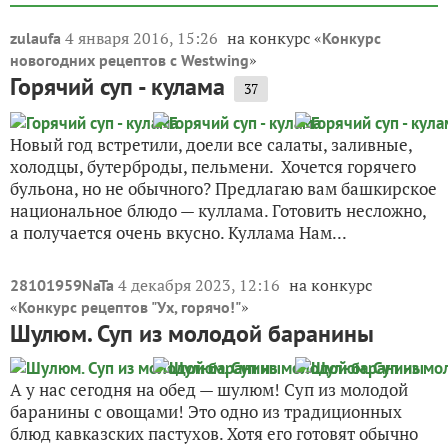
4 января 2016, 15:26
на конкурс «
zulaufa
Конкурс
»
новогодних рецептов с Westwing
Горячий суп - кулама
37
Новый год встретили, доели все салаты, заливные,
холодцы, бутерброды, пельмени. Хочется горячего
бульона, но не обычного? Предлагаю вам башкирское
национальное блюдо — куллама. Готовить несложно,
а получается очень вкусно. Куллама Нам...
4 декабря 2023, 12:16
на конкурс
28101959NaTa
«
»
Конкурс рецептов "Ух, горячо!"
Шулюм. Суп из молодой баранины
А у нас сегодня на обед — шулюм! Суп из молодой
баранины с овощами! Это одно из традиционных
блюд кавказских пастухов. Хотя его готовят обычно