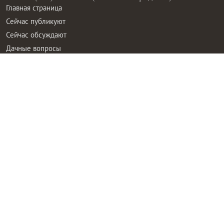
Главная страница
Сейчас публикуют
Сейчас обсуждают
Дачные вопросы
Помощь
Все товары
Все фото
Все вопросы
Все статьи
Все тэги
Правила общения
Пользовательское соглашение
Политика конфиденциальности
Контактная информация
Правообладателям
Рекламодателям