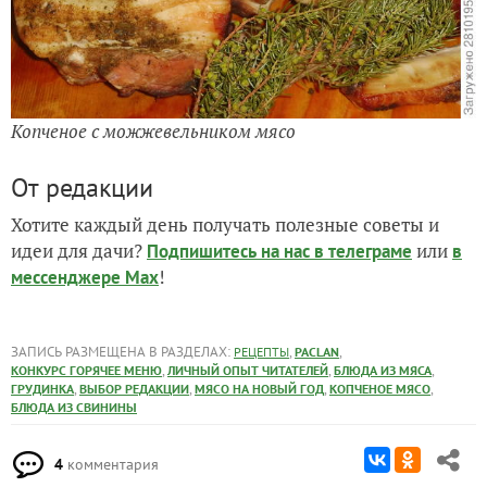
Копченое с можжевельником мясо
От редакции
Хотите каждый день получать полезные советы и
идеи для дачи?
или
Подпишитесь на нас
в телеграме
в
!
мессенджере Max
ЗАПИСЬ РАЗМЕЩЕНА В РАЗДЕЛАХ:
,
,
РЕЦЕПТЫ
PACLAN
,
,
,
КОНКУРС ГОРЯЧЕЕ МЕНЮ
ЛИЧНЫЙ ОПЫТ ЧИТАТЕЛЕЙ
БЛЮДА ИЗ МЯСА
,
,
,
,
ГРУДИНКА
ВЫБОР РЕДАКЦИИ
МЯСО НА НОВЫЙ ГОД
КОПЧЕНОЕ МЯСО
БЛЮДА ИЗ СВИНИНЫ
4
комментария