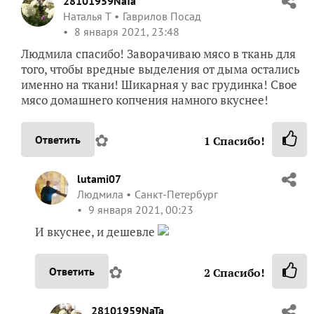
28101959NaTa
Наталья Т
Гаврилов Посад
8 января 2021, 23:48
Людмила спасибо! Заворачиваю мясо в ткань для
того, чтобы вредные выделения от дыма остались
именно на ткани! Шикарная у вас грудинка! Свое
мясо домашнего копчения намного вкуснее!
✿
Ответить
1
Спасибо!
lutami07
Людмила
Санкт-Петербург
9 января 2021, 00:23
И вкуснее, и дешевле
✿
Ответить
2
Спасибо!
28101959NaTa