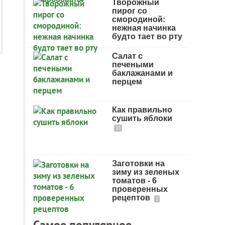
Творожный
пирог со
смородиной:
нежная начинка
будто тает во рту
Салат с
печеными
баклажанами и
перцем
Как правильно
сушить яблоки
32
Заготовки на
зиму из зеленых
томатов - 6
проверенных
рецептов
2
Самое популярное