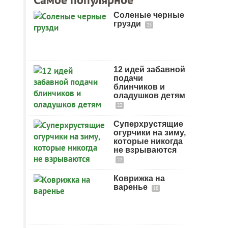
Соленые черные
грузди
25
12 идей забавной
подачи
блинчиков и
оладушков детям
23
Суперхрустящие
огурчики на зиму,
которые никогда
не взрываются
22
Коврижка на
варенье
18