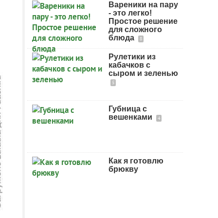
Вареники на пару
- это легко!
Простое решение
для сложного
блюда
8
Рулетики из
кабачков с
сыром и зеленью
5
Губница с
вешенками
4
Как я готовлю
брюкву