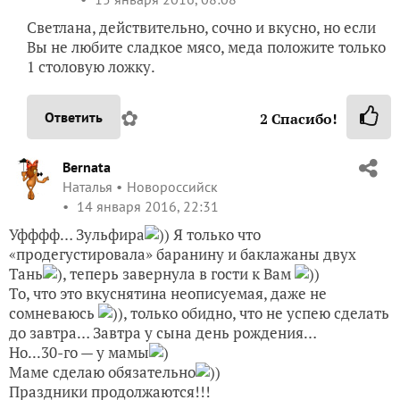
Светлана, действительно, сочно и вкусно, но если
Вы не любите сладкое мясо, меда положите только
1 столовую ложку.
✿
Ответить
2
Спасибо!
Bernata
Наталья
Новороссийск
14 января 2016, 22:31
Уфффф… Зульфира
)) Я только что
«продегустировала» баранину и баклажаны двух
Тань
), теперь завернула в гости к Вам
))
То, что это вкуснятина неописуемая, даже не
сомневаюсь
)), только обидно, что не успею сделать
до завтра… Завтра у сына день рождения…
Но...30-го — у мамы
)
Маме сделаю обязательно
))
Праздники продолжаются!!!