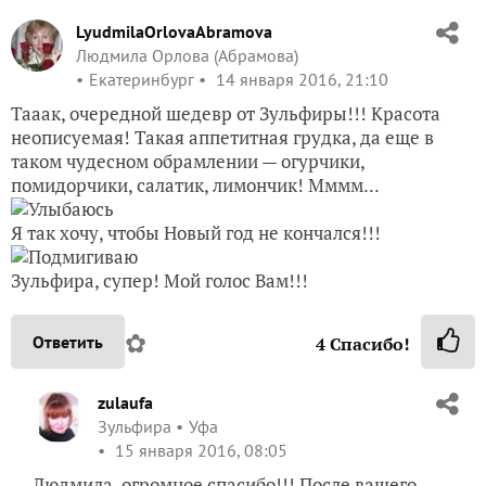
LyudmilaOrlovaAbramova
Людмила Орлова (Абрамова)
Екатеринбург
14 января 2016, 21:10
Тааак, очередной шедевр от Зульфиры!!! Красота
неописуемая! Такая аппетитная грудка, да еще в
таком чудесном обрамлении — огурчики,
помидорчики, салатик, лимончик! Мммм...
Я так хочу, чтобы Новый год не кончался!!!
Зульфира, супер! Мой голос Вам!!!
✿
Ответить
4
Спасибо!
zulaufa
Зульфира
Уфа
15 января 2016, 08:05
Людмила, огромное спасибо!!! После вашего