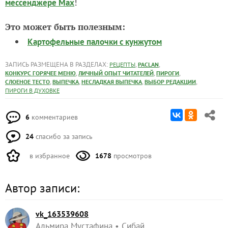
!
мессенджере Max
Это может быть полезным:
Картофельные палочки с кунжутом
ЗАПИСЬ РАЗМЕЩЕНА В РАЗДЕЛАХ:
,
,
РЕЦЕПТЫ
PACLAN
,
,
,
КОНКУРС ГОРЯЧЕЕ МЕНЮ
ЛИЧНЫЙ ОПЫТ ЧИТАТЕЛЕЙ
ПИРОГИ
,
,
,
,
СЛОЕНОЕ ТЕСТО
ВЫПЕЧКА
НЕСЛАДКАЯ ВЫПЕЧКА
ВЫБОР РЕДАКЦИИ
ПИРОГИ В ДУХОВКЕ
6
комментариев
24
спасибо за запись
в избранное
1678
просмотров
Автор записи:
vk_163539608
Альмира Мустафина
Сибай