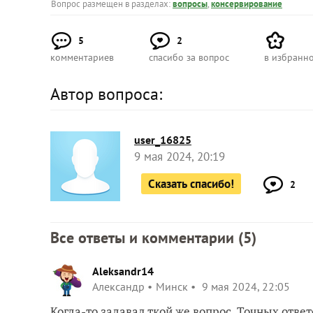
Вопрос размещен в разделах:
вопросы
,
консервирование
5
2
комментариев
спасибо за вопрос
в избранн
Автор вопроса:
user_16825
9 мая 2024, 20:19
Сказать спасибо!
2
Все ответы и комментарии (
5
)
Aleksandr14
Александр
Минск
9 мая 2024, 22:05
Когда-то задавал ткой же вопрос. Точных отве