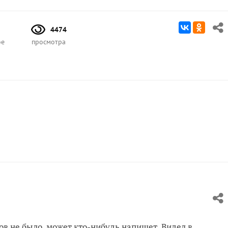
4474
ое
просмотра
тов не было, может кто-нибудь напишет. Видел в