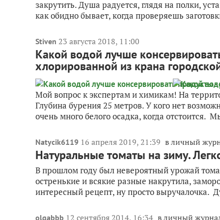
закрутить. Душа радуется, глядя на полки, ус
как обидно бывает, когда проверяешь заготовки
23 августа 2018, 11:00
Stiven
Какой водой лучше консервировать
хлорированной из крана городско
Мой вопрос к экспертам и химикам! На террито
Глубина бурения 25 метров. У кого нет возможн
очень много белого осадка, когда отстоится. Мы
16 апреля 2019, 21:39
в личный жур
Natycik6119
Натуральные томаты на зиму. Легк
В прошлом году был невероятный урожай томат
остренькие и всякие разные накрутила, заморо
интересный рецепт, ну просто выручалочка. Д
12 сентября 2014, 16:34
в личный журна
olgabbb