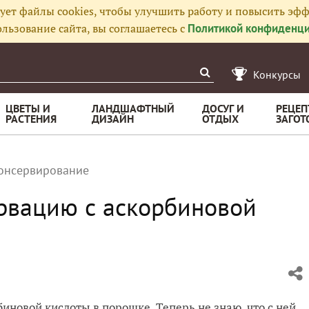
ует файлы cookies, чтобы улучшить работу и повысить эфф
льзование сайта, вы соглашаетесь с
Политикой конфиденци
Конкурсы
ЦВЕТЫ И
ЛАНДШАФТНЫЙ
ДОСУГ И
РЕЦЕП
РАСТЕНИЯ
ДИЗАЙН
ОТДЫХ
ЗАГОТ
онсервирование
рвацию с аскорбиновой
биновой кислоты в порошке. Теперь не знаю, что с ней