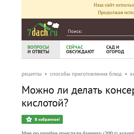
Наш сайт использ
Продолжая испо
ВОПРОСЫ
СЕЙЧАС
САД И
И ОТВЕТЫ
ОБСУЖДАЮТ
ОГОРОД
рецепты
способы приготовления блюд
к
Можно ли делать консе
кислотой?
В избранное!
Мне по ошибке прислали баночку (200 г) аскор