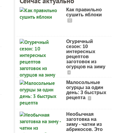
Сейчас актуально
Как правильно
сушить яблоки
32
Огуречный
сезон: 10
интересных
рецептов
заготовок из
огурцов на зиму
4
Малосольные
огурцы за один
день: 3 быстрых
рецепта
5
Необычная
заготовка на
зиму - чатни из
абрикосов. Это