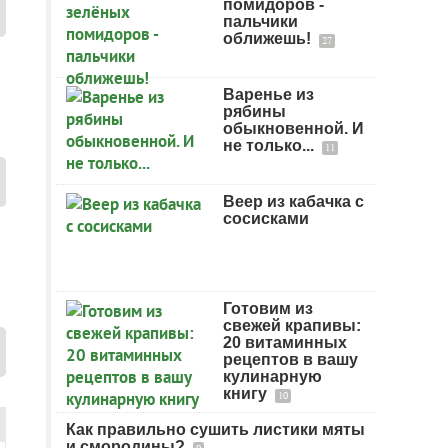
помидоров -
пальчики
оближешь!
27
Варенье из
рябины
обыкновенной. И
не только...
11
Веер из кабачка с
сосисками
Готовим из
свежей крапивы:
20 витаминных
рецептов в вашу
кулинарную
книгу
10
Как правильно сушить листики мяты
и смородины?