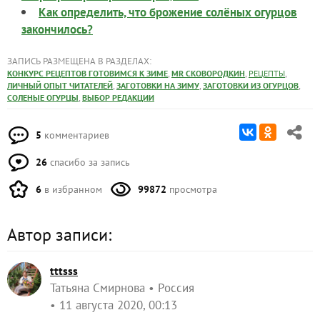
Как определить, что брожение солёных огурцов
закончилось?
ЗАПИСЬ РАЗМЕЩЕНА В РАЗДЕЛАХ:
,
,
,
КОНКУРС РЕЦЕПТОВ ГОТОВИМСЯ К ЗИМЕ
MR СКОВОРОДКИН
РЕЦЕПТЫ
,
,
,
ЛИЧНЫЙ ОПЫТ ЧИТАТЕЛЕЙ
ЗАГОТОВКИ НА ЗИМУ
ЗАГОТОВКИ ИЗ ОГУРЦОВ
,
СОЛЕНЫЕ ОГУРЦЫ
ВЫБОР РЕДАКЦИИ
5
комментариев
26
спасибо за запись
6
в избранном
99872
просмотра
Автор записи:
tttsss
Татьяна Смирнова
Россия
11 августа 2020, 00:13