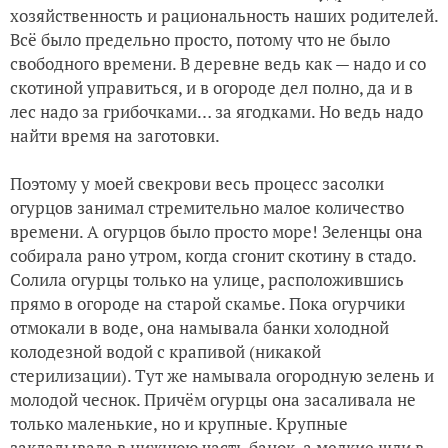
хозяйственность и рациональность наших родителей.
Всё было предельно просто, потому что не было
свободного времени. В деревне ведь как — надо и со
скотиной управиться, и в огороде дел полно, да и в
лес надо за грибочками… за ягодками. Но ведь надо
найти время на заготовки.
Поэтому у моей свекрови весь процесс засолки
огурцов занимал стремительно малое количество
времени. А огурцов было просто море! Зелен
цы она
собирала рано утром, когда сгонит скотину в стадо.
Солила огурцы только на улице, расположившись
прямо в огороде на старой скамье. Пока огурчики
отмокали в воде, она намывала банки холодной
колодезной водой с крапивой (никакой
стерилизации). Тут же намывала огородную зелень и
молодой чеснок. Причём огурцы она засаливала не
только маленькие, но и крупные. Крупные
закладывала в нижнюю часть банок, а мелкие шли в