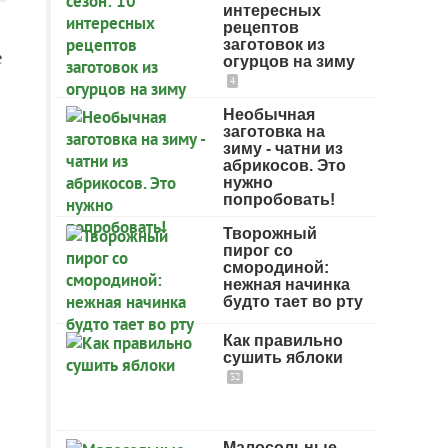
интересных
рецептов
заготовок из
е
огурцов на зиму
4
Необычная
заготовка на
зиму - чатни из
абрикосов. Это
нужно
попробовать!
Творожный
пирог со
смородиной:
нежная начинка
будто тает во рту
Как правильно
сушить яблоки
32
Малосольные