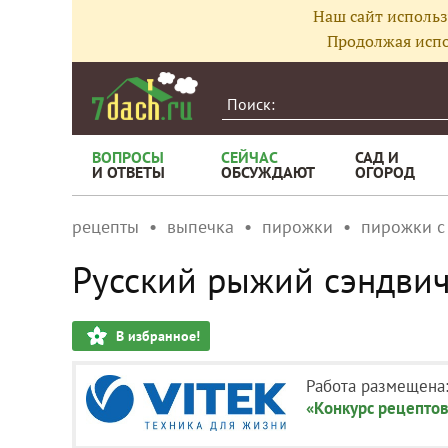
Наш сайт использ
Продолжая испо
ВОПРОСЫ
СЕЙЧАС
САД И
И ОТВЕТЫ
ОБСУЖДАЮТ
ОГОРОД
рецепты
выпечка
пирожки
пирожки с
Русский рыжий сэндвич
В избранное!
Работа размещена
«Конкурс рецептов