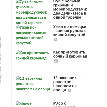
Суп с белыми
грибами и
морепродуктами:
два деликатеса в
одной тарелке
Ужин по-немецки
- свиная рулька с
кислой капустой
1
Как приготовить
сочный карбонад
24
12 весенних
рецептов:
налегаем на
овощи
1
Мясо с