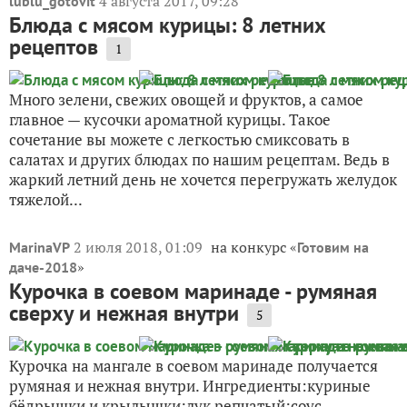
4 августа 2017, 09:28
lublu_gotovit
Блюда с мясом курицы: 8 летних
рецептов
1
Много зелени, свежих овощей и фруктов, а самое
главное — кусочки ароматной курицы. Такое
сочетание вы можете с легкостью смиксовать в
салатах и других блюдах по нашим рецептам. Ведь в
жаркий летний день не хочется перегружать желудок
тяжелой...
2 июля 2018, 01:09
на конкурс «
MarinaVP
Готовим на
»
даче-2018
Курочка в соевом маринаде - румяная
сверху и нежная внутри
5
Курочка на мангале в соевом маринаде получается
румяная и нежная внутри. Ингредиенты:куриные
бёдрышки и крылышки;лук репчатый;соус