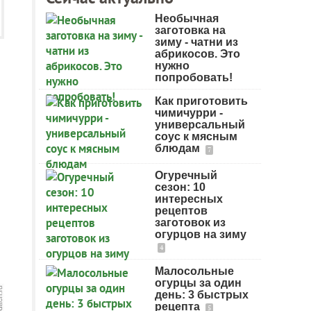
Необычная
заготовка на
зиму - чатни из
абрикосов. Это
нужно
попробовать!
Как приготовить
чимичурри -
универсальный
соус к мясным
блюдам
7
Огуречный
сезон: 10
интересных
рецептов
заготовок из
огурцов на зиму
4
Малосольные
огурцы за один
день: 3 быстрых
рецепта
5