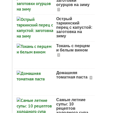
заготовки
огурцов на зиму
7
Острый
таркинский
перец с капустой:
заготовка на
зиму
Токань с перцем
и белым вином
3
Домашняя
томатная паста
4
Самые летние
супы: 10
рецептов
холодного супа