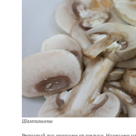
Шампиньоны
Репчатый лук очищаем от шелухи. Нарезаем на