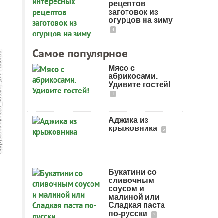
рецептов
заготовок из
огурцов на зиму
4
Самое популярное
Мясо с
абрикосами.
Удивите гостей!
1
Аджика из
крыжовника
6
Букатини со
сливочным
соусом и
малиной или
Сладкая паста
по-русски
7