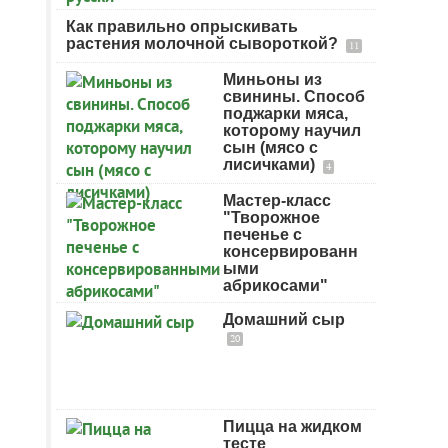
Как правильно опрыскивать
растения молочной сывороткой?
11
Миньоны из
свинины. Способ
поджарки мяса,
которому научил
сын (мясо с
лисичками)
4
Мастер-класс
"Творожное
печенье с
консервированн
ыми
абрикосами"
Домашний сыр
20
Пицца на жидком
тесте