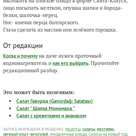
Выложить на плоское блюдо в форме Санта-Клауса,
лицо посыпать желтком, опушка шапки и борода-
белки, шапочка-перец.
Нос- кончик перца болгарского.
Глаза сделать из маслин или зелёного горошка.
От редакции
на даче нужен проточный
Когда и почему
воднонагреватель и
. Прочитайте
как его выбрать
редакционный разбор.
Это может быть полезным:
Салат Гавурда (Gavurdağı Salatası)
Салат " Шапка Мономаха "
Салат с креветками и ананасом
ЗАПИСЬ РАЗМЕЩЕНА В РАЗДЕЛАХ:
,
,
,
РЕЦЕПТЫ
САЛАТЫ
WESTWING
,
,
,
ЛИЧНЫЙ ОПЫТ ЧИТАТЕЛЕЙ
ПРАЗДНИЧНЫЕ БЛЮДА
САЛАТЫ НА НОВЫЙ ГОД