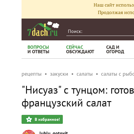
Наш сайт использ
Продолжая испо
ВОПРОСЫ
СЕЙЧАС
САД И
И ОТВЕТЫ
ОБСУЖДАЮТ
ОГОРОД
рецепты
закуски
салаты
салаты с рыб
"Нисуаз" с тунцом: гот
французский салат
В избранное!
lublu_gotovit