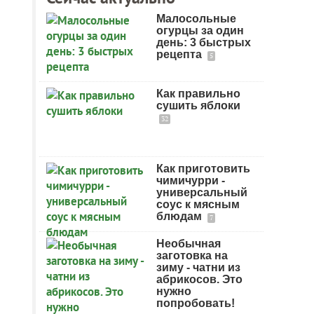
Малосольные
огурцы за один
день: 3 быстрых
рецепта
5
Как правильно
сушить яблоки
32
Как приготовить
чимичурри -
универсальный
соус к мясным
блюдам
7
Необычная
заготовка на
зиму - чатни из
абрикосов. Это
нужно
попробовать!