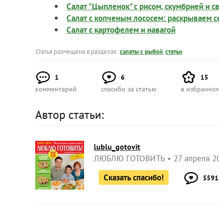
Салат "Цыпленок" с рисом, скумбрией и 
Салат с копченым лососем: раскрываем с
Салат с картофелем и навагой
Статья размещена в разделах:
салаты с рыбой
,
статьи
1
6
15
комментарий
спасибо за статью
в избранно
Автор статьи:
lublu_gotovit
ЛЮБЛЮ ГОТОВИТЬ
27 апреля 2
Сказать спасибо!
5591