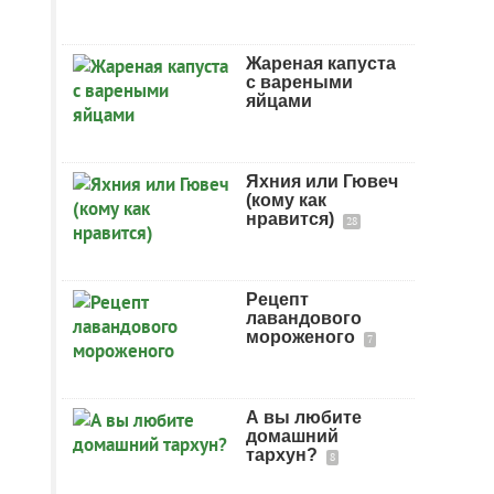
Жареная капуста
с вареными
яйцами
Яхния или Гювеч
(кому как
нравится)
28
Рецепт
лавандового
мороженого
7
А вы любите
домашний
тархун?
8