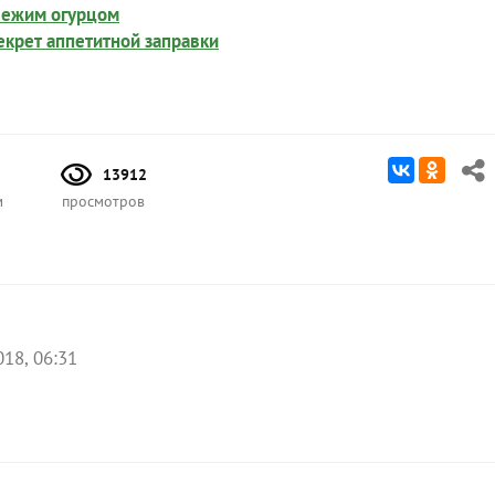
свежим огурцом
екрет аппетитной заправки
13912
м
просмотров
018, 06:31