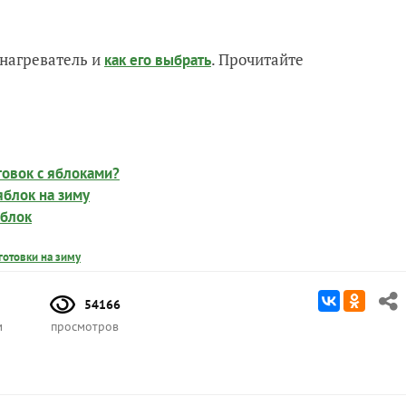
нагреватель и
. Прочитайте
как его выбрать
товок с яблоками?
яблок на зиму
яблок
готовки на зиму
54166
м
просмотров