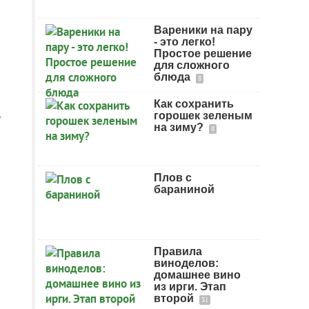
Вареники на пару
- это легко!
Простое решение
для сложного
блюда
8
Как сохранить
,
горошек зеленым
на зиму?
8
Плов с
бараниной
Правила
виноделов:
домашнее вино
из ирги. Этап
второй
31