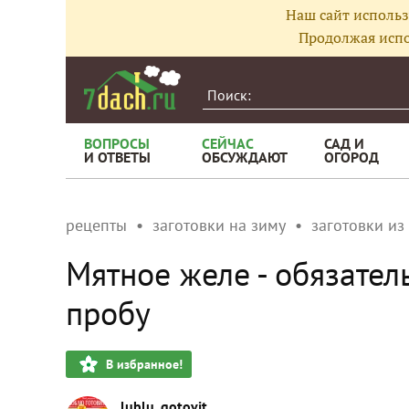
Наш сайт использ
Продолжая испо
ВОПРОСЫ
СЕЙЧАС
САД И
И ОТВЕТЫ
ОБСУЖДАЮТ
ОГОРОД
рецепты
заготовки на зиму
заготовки из
Мятное желе - обязател
пробу
В избранное!
lublu_gotovit