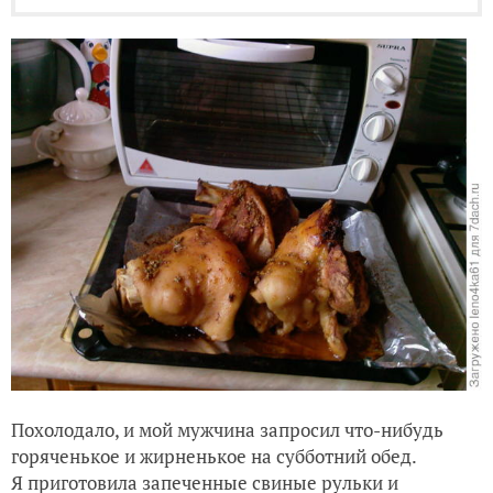
Похолодало, и мой мужчина запросил что-нибудь
горяченькое и жирненькое на субботний обед.
Я приготовила запеченные свиные рульки и