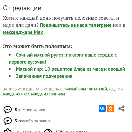
От редакции
Хотите каждый день получать полезные советы и
идеи для дачи?
или
Подпишитесь на нас
в телеграме
в
!
мессенджере Max
Это может быть полезным:
Сочный мясной рулет: покорит ваше сердце с
первого кусочка!
Мясной пир: 10 рецептов блюд из мяса и овощей
Запеченная подчеревина
ЗАПИСЬ РАЗМЕЩЕНА В РАЗДЕЛАХ:
,
,
ЛИЧНЫЙ ОПЫТ ЧИТАТЕЛЕЙ
РЕЦЕПТЫ
,
БЛЮДА ИЗ МЯСА
БЛЮДА ИЗ СВИНИНЫ
5
комментариев
3
спасибо за запись