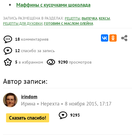
Маффины с кусочками шоколада
ЗАПИСЬ РАЗМЕЩЕНА В РАЗДЕЛАХ:
,
,
,
РЕЦЕПТЫ
ВЫПЕЧКА
КЕКСЫ
,
РЕЦЕПТЫ ДЛЯ ДУХОВКИ
ГОТОВИМ С МАСЛОМ ОЛЕЙНА
18
комментариев
12
спасибо за запись
5
в избранном
9290
просмотров
Автор записи:
irindom
Ирина
Нерехта
8 ноября 2015, 17:17
9293
Сказать спасибо!