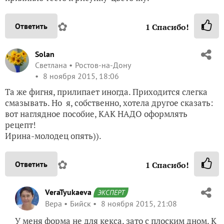
✿
Ответить
1
Спасибо!
Solan
Светлана
Ростов-на-Дону
8 ноября 2015, 18:06
Та же фигня, прилипает иногда. Приходится слегка
смазывать. Но я, собственно, хотела другое сказать:
вот наглядное пособие, КАК НАДО оформлять
рецепт!
Ирина-молодец опять)).
✿
Ответить
1
Спасибо!
VeraTyukaeva
ЭКСПЕРТ
Вера
Бийск
8 ноября 2015, 21:08
У меня форма не для кекса, зато с плоским дном. К