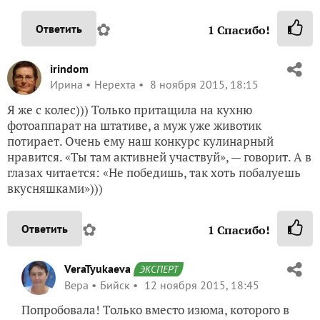
✿
Ответить
1
Спасибо!
irindom
Ирина
Нерехта
8 ноября 2015, 18:15
Я же с колес))) Только притащила на кухню
фотоаппарат на штативе, а муж уже животик
потирает. Очень ему наш конкурс кулинарный
нравится. «Ты там активней участвуй», — говорит. А в
глазах читается: «Не победишь, так хоть побалуешь
вкусняшками»)))
✿
Ответить
1
Спасибо!
VeraTyukaeva
ЭКСПЕРТ
Вера
Бийск
12 ноября 2015, 18:45
Попробовала! Только вместо изюма, которого в