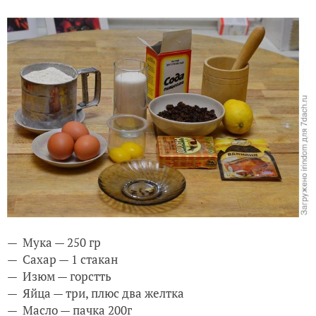
— Мука — 250 гр
— Сахар — 1 стакан
— Изюм — горстть
— Яйца — три, плюс два желтка
— Масло — пачка 200г