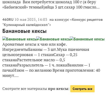
шоколада Вам потребуется:шоколад 100 г (я беру
«Бабаевский» темный)яйца 3 шт.сахар 100 гмасло...
10 мая 2025, 14:03
на конкурс «
460RU
Конкурс рецептов
»
"Кулинарный калейдоскоп"
Банановые кексы
Ароматные кексы к чаю или кофе.
ИнгредиентыБананы — 3 шт.Мука пшеничная
цельнозерновая — 1 стаканСахар — 0,25
стаканаРастительное масло — 0,5
стаканаРазрыхлитель — 1 ч. ложкаВанилин — 1
пачкаИзюм — по желанию Время приготовления: 40
минут....
Смотрите все материалы
про кексы
:
Смотреть все