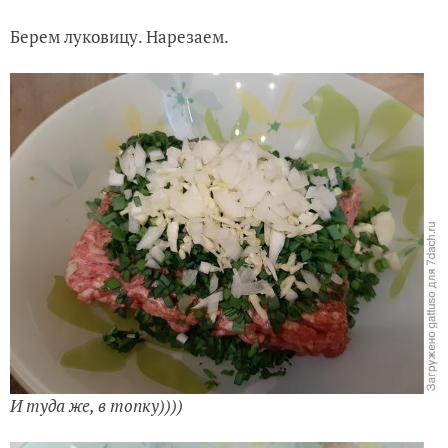
Берем луковицу. Нарезаем.
И туда же, в топку))))