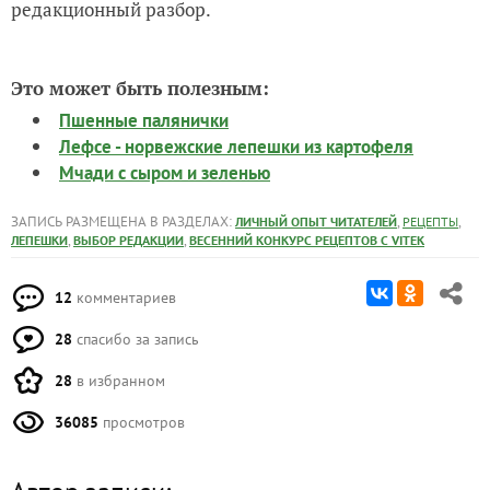
Вот он, итог. Можно сверху смазать сливочным
маслом и подавать к столу!