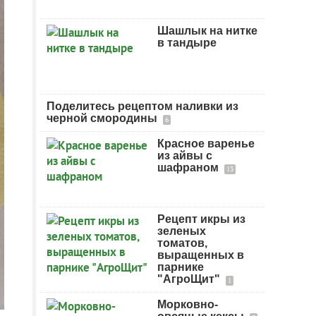
Шашлык на нитке
в тандыре
Поделитесь рецептом наливки из
черной смородины
6
Красное варенье
из айвы с
шафраном
13
Рецепт икры из
зеленых
томатов,
выращенных в
парнике
"АгроЩит"
1
Морковно-