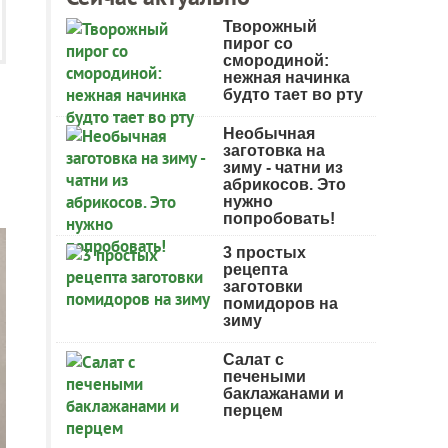
Творожный
пирог со
смородиной:
нежная начинка
будто тает во рту
Необычная
заготовка на
зиму - чатни из
абрикосов. Это
нужно
попробовать!
3 простых
рецепта
заготовки
помидоров на
зиму
Салат с
печеными
баклажанами и
перцем