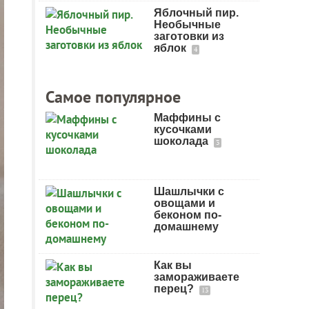
Яблочный пир.
Необычные
заготовки из
яблок
4
Самое популярное
Маффины с
кусочками
шоколада
3
Шашлычки с
овощами и
беконом по-
домашнему
Как вы
замораживаете
перец?
13