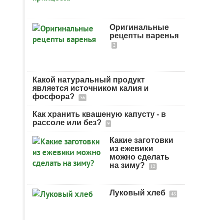
Оригинальные
рецепты варенья
2
Какой натуральный продукт
является источником калия и
фосфора?
36
Как хранить квашеную капусту - в
рассоле или без?
9
Какие заготовки
из ежевики
можно сделать
на зиму?
12
Луковый хлеб
48