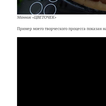
Манник «ЦВЕТОЧЕК»
Пример моего творческого процесса показан н