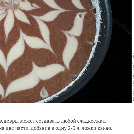
шедевры может создавать любой сладкоежка.
 две части, добавив в одну 2-3 ч. ложки какао.