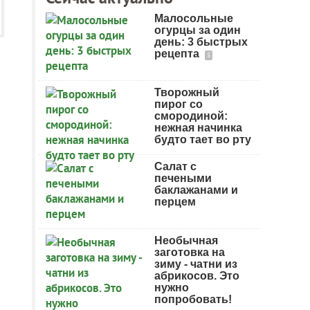
Малосольные
огурцы за один
день: 3 быстрых
рецепта
5
Творожный
пирог со
смородиной:
нежная начинка
будто тает во рту
Салат с
печеными
баклажанами и
перцем
Необычная
заготовка на
зиму - чатни из
абрикосов. Это
нужно
попробовать!