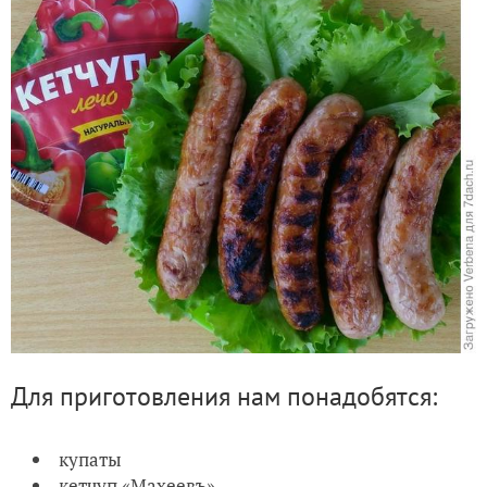
Для приготовления нам понадобятся:
купаты
кетчуп «Махеевъ»