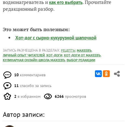
воднонагреватель и
. Прочитайте
как его выбрать
редакционный разбор.
Это может быть полезным:
Хот-дог с сырно-кукурузной шапочкой
ЗАПИСЬ РАЗМЕЩЕНА В РАЗДЕЛАХ:
,
,
РЕЦЕПТЫ
МАХЕЕВЪ
,
,
,
ЛИЧНЫЙ ОПЫТ ЧИТАТЕЛЕЙ
ХОТ-ДОГИ
ХОТ-ДОГИ ОТ МАХЕЕВЪ
,
КУЛИНАРНАЯ ОНЛАЙН-ШКОЛА МАХЕЕВЪ
ВЫБОР РЕДАКЦИИ
10
комментариев
11
спасибо за запись
2
в избранном
6266
просмотров
Автор записи: