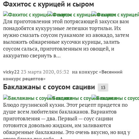
Фахитос с курицей и сыром
Для приготовления этой потрясающей закуски вам
понадобятся кукурузные лепешки тортильи. Их
нужно смазать соусом гуакамоле из авокадо, затем
выложить обжаренные кусочки курицы, залить
соусом сальса, приготовленным из овощей, и
аккуратно свернуть в...
23 марта 2020, 05:32
на конкурс «
vicky22
Весенний
»
конкурс рецептов
Баклажаны с соусом сациви
13
Блюдо грузинской кухни. Этот рецепт придется по
душе всем любителям баклажанов. Вариантов
приготовления — два. Первый — соус сациви
готовится довольно жидким, им заливаются
обжаренные баклажаны. Это очень вкусно, но вид у
этого блюда так себе… А...