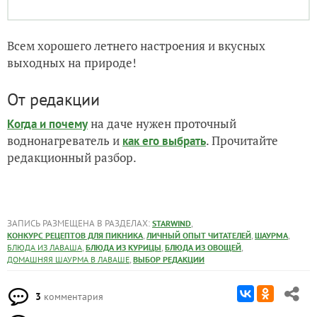
От редакции
на даче нужен проточный
Когда и почему
воднонагреватель и
. Прочитайте
как его выбрать
редакционный разбор.
ЗАПИСЬ РАЗМЕЩЕНА В РАЗДЕЛАХ:
,
STARWIND
,
,
,
КОНКУРС РЕЦЕПТОВ ДЛЯ ПИКНИКА
ЛИЧНЫЙ ОПЫТ ЧИТАТЕЛЕЙ
ШАУРМА
,
,
,
БЛЮДА ИЗ ЛАВАША
БЛЮДА ИЗ КУРИЦЫ
БЛЮДА ИЗ ОВОЩЕЙ
,
ДОМАШНЯЯ ШАУРМА В ЛАВАШЕ
ВЫБОР РЕДАКЦИИ
3
комментария
29
спасибо за запись
2
в избранном
2303
просмотра
Автор записи: