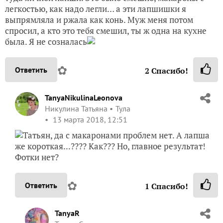
легкостью, как надо легли… а эти лапшишки я
выпрямляла и ржала как конь. Муж меня потом
спросил, а кто это тебя смешил, ты ж одна на кухне
была. Я не созналась
✿
Ответить
2
Спасибо!
TanyaNikulinaLeonova
Никулина Татьяна
Тула
13 марта 2018, 12:51
Татьян, да с макаронами проблем нет. А лапша
же короткая...???? Как??? Но, главное результат!
Фотки нет?
✿
Ответить
1
Спасибо!
TanyaR