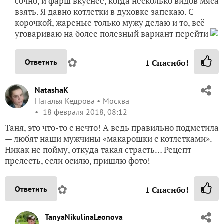
сочно, и фарш вкуснее, когда несколько видов мяса
взять. Я давно котлетки в духовке запекаю. С
корочкой, жареные только мужу делаю и то, всё
уговариваю на более полезный вариант перейти
✿
Ответить
1
Спасибо!
NatashaK
Наталья Кедрова
Москва
18 февраля 2018, 08:12
Таня, это что-то с нечто! А ведь правильно подметила
— любят наши мужчины «макарошки с котлетками».
Никак не пойму, откуда такая страсть… Рецепт
прелесть, если осилю, пришлю фото!
✿
Ответить
1
Спасибо!
TanyaNikulinaLeonova