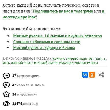
Хотите каждый день получать полезные советы и
идеи для дачи?
или
Подпишитесь на нас
в телеграме
в
!
мессенджере Max
Это может быть полезным:
Мясные рулеты: 10 сытных и вкусных рецептов
Свинина с яблоками в слоеном тесте
Мясной рулет из курицы и бекона
ЗАПИСЬ РАЗМЕЩЕНА В РАЗДЕЛАХ:
,
,
КОНКУРС ЗИМНИХ РЕЦЕПТОВ
РЕЦЕПТЫ
,
,
,
VITEK
ЛИЧНЫЙ ОПЫТ ЧИТАТЕЛЕЙ
ВЫБОР РЕДАКЦИИ
МЯСНЫЕ РУЛЕТЫ
27
комментариев
42
спасибо за запись
26
в избранном
22474
просмотра