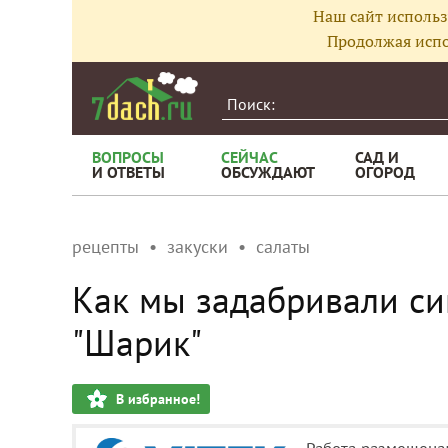
Наш сайт использ
Продолжая испо
ВОПРОСЫ
СЕЙЧАС
САД И
И ОТВЕТЫ
ОБСУЖДАЮТ
ОГОРОД
рецепты
закуски
салаты
Как мы задабривали си
"Шарик"
В избранное!