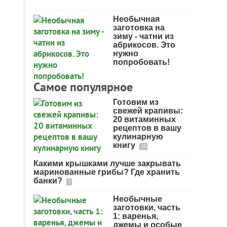
Необычная
заготовка на
зиму - чатни из
абрикосов. Это
нужно
попробовать!
Самое популярное
Готовим из
свежей крапивы:
20 витаминных
рецептов в вашу
кулинарную
книгу
10
Какими крышками лучше закрывать
маринованные грибы? Где хранить
банки?
3
Необычные
заготовки, часть
1: варенья,
джемы и особые