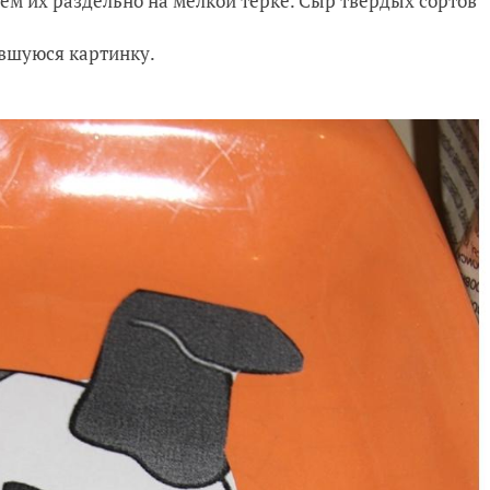
рём их раздельно на мелкой тёрке. Сыр твёрдых сортов
ившуюся картинку.