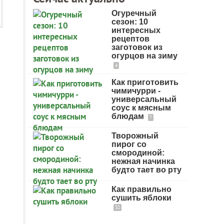
Огуречный
сезон: 10
интересных
рецептов
заготовок из
огурцов на зиму
4
Как приготовить
чимичурри -
универсальный
соус к мясным
блюдам
7
Творожный
пирог со
смородиной:
нежная начинка
будто тает во рту
Как правильно
сушить яблоки
32