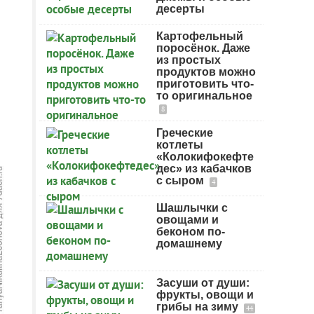
десерты
Картофельный
поросёнок. Даже
из простых
продуктов можно
приготовить что-
то оригинальное
8
Греческие
котлеты
«Колокифокефте
дес» из кабачков
с сыром
4
Шашлычки с
овощами и
беконом по-
домашнему
Засуши от души:
фрукты, овощи и
грибы на зиму
44