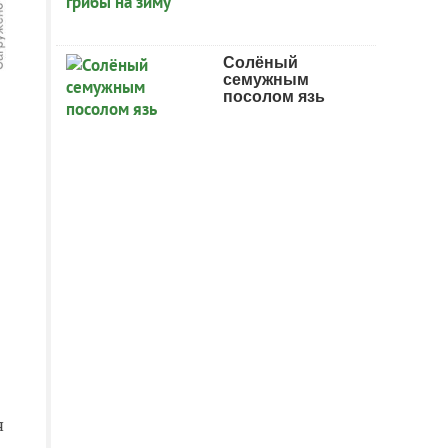
Солёный
семужным
посолом язь
я