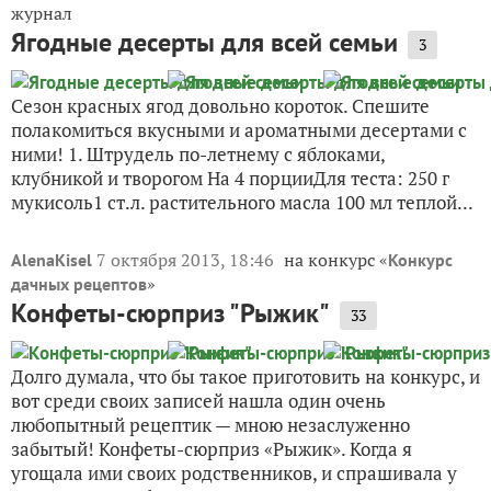
журнал
Ягодные десерты для всей семьи
3
Сезон красных ягод довольно короток. Спешите
полакомиться вкусными и ароматными десертами с
ними! 1. Штрудель по-летнему c яблоками,
клубникой и творогом На 4 порцииДля теста: 250 г
мукисоль1 ст.л. растительного масла 100 мл теплой...
7 октября 2013, 18:46
на конкурс «
AlenaKisel
Конкурс
»
дачных рецептов
Конфеты-сюрприз "Рыжик"
33
Долго думала, что бы такое приготовить на конкурс, и
вот среди своих записей нашла один очень
любопытный рецептик — мною незаслуженно
забытый! Конфеты-сюрприз «Рыжик». Когда я
угощала ими своих родственников, и спрашивала у