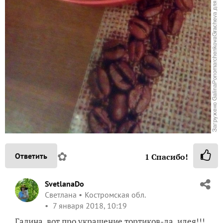
✿
Ответить
1
Спасибо!
SvetlanaDo
Светлана
Костромская обл.
7 января 2018, 10:19
Галина, вот про украшение тортиков-да, идея!!!