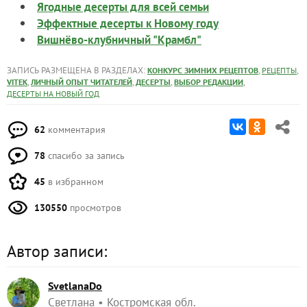
Ягодные десерты для всей семьи
Эффектные десерты к Новому году
Вишнёво-клубничный "Крамбл"
ЗАПИСЬ РАЗМЕЩЕНА В РАЗДЕЛАХ:
,
,
КОНКУРС ЗИМНИХ РЕЦЕПТОВ
РЕЦЕПТЫ
,
,
,
,
VITEK
ЛИЧНЫЙ ОПЫТ ЧИТАТЕЛЕЙ
ДЕСЕРТЫ
ВЫБОР РЕДАКЦИИ
ДЕСЕРТЫ НА НОВЫЙ ГОД
62
комментария
78
спасибо за запись
45
в избранном
130550
просмотров
Автор записи:
SvetlanaDo
Светлана
Костромская обл.