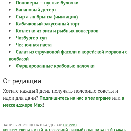
Поповеры — пустые булочки
Банановый десерт
Сыр а-ля брынза (имитация)
Кабачковый закусочный торт
Котлетки из риса и рыбных консервов
Чизбургер-суп
Чесночная паста
Салат из стручковой фасоли и корейской моркови с
колбасой
Фаршированные крабовые палочки
От редакции
Хотите каждый день получать полезные советы и
идеи для дачи?
или
Подпишитесь на нас
в телеграме
в
!
мессенджере Max
ЗАПИСЬ РАЗМЕЩЕНА В РАЗДЕЛАХ:
,
FIX PRICE
,
,
,
КОНКУРС УДИВИ ГОСТЕЙ ЗА 100 РУБЛЕЙ
ЛИЧНЫЙ ОПЫТ ЧИТАТЕЛЕЙ
САЛАТЫ