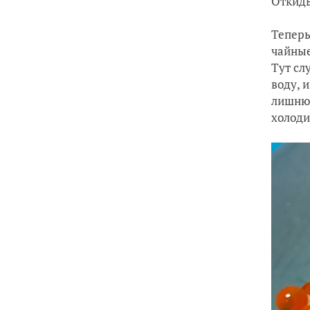
Откиды
Теперь
чайные
Тут сл
воду, 
лишнюю
холоди