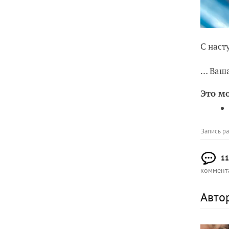
С нас
… Ваш
Это м
Запись р
11
коммент
Авто