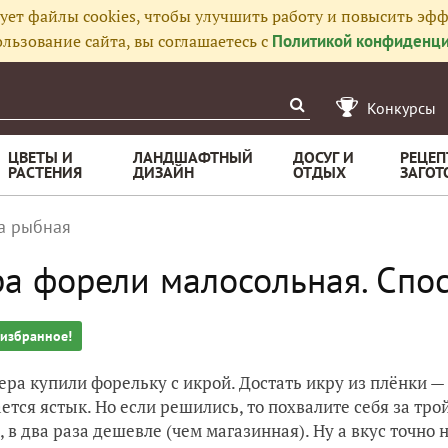
ует файлы cookies, чтобы улучшить работу и повысить эфф
льзование сайта, вы соглашаетесь с
Политикой конфиденци
Конкурсы
ЦВЕТЫ И
ЛАНДШАФТНЫЙ
ДОСУГ И
РЕЦЕП
РАСТЕНИЯ
ДИЗАЙН
ОТДЫХ
ЗАГОТ
а рыбная
а форели малосольная. Спос
 избранное!
чера купили форельку с икрой. Достать икру из плёнки — 
ется ястык. Но если решились, то похвалите себя за тр
, в два раза дешевле (чем магазинная). Ну а вкус точно н