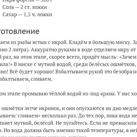
Соль — 2 ст. ложки
Сахар — 1,5 ч. ложки
готовление
аем из рыбы ястык с икрой. Кладём в большую миску. За
но 2 литра). Аккуратно руками в воде отделяем икру от 
 раз, на этом этапе, скорее всего, придёт мысль: «Зачем
ила!» В миске с мутной водой, среди белёсых ошмётков,
но! Всё будет хорошо! Взбалтываем рукой это безобраз
взбалтываем, сливаем.
том этапе промываю тёплой водой из-под крана. У нас х
и ошмётки легче икринок, и они опускаются на дно мед
ываем/ сливаем» несколько раз. До тех пор, пока вода не
танет мутной, белёсой. Не пугайтесь. Если не превысил
. Но вода должна быть именно такой температуры, в не