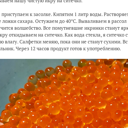
ваем нашу чистую икру на ситечко.
 приступаем к засолке. Кипятим 1 литр воды. Растворяем
 ложки сахара. Остужаем до 40°C. Вываливаем в рассол 
учится волшебство. Все помутневшие икринки станут я
икру откидываем на ситечко. Как вода стекла, я ситечко
 влагу. Салфетки меняю, пока они не станут сухими. В
льник. Через 12 часов продукт готов к употреблению.