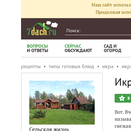
Наш сайт использ
Продолжая испо
ВОПРОСЫ
СЕЙЧАС
САД И
И ОТВЕТЫ
ОБСУЖДАЮТ
ОГОРОД
рецепты
типы готовых блюд
икра
икр
Икр
В
Вот. В
называ
свежая
Сельская жизнь