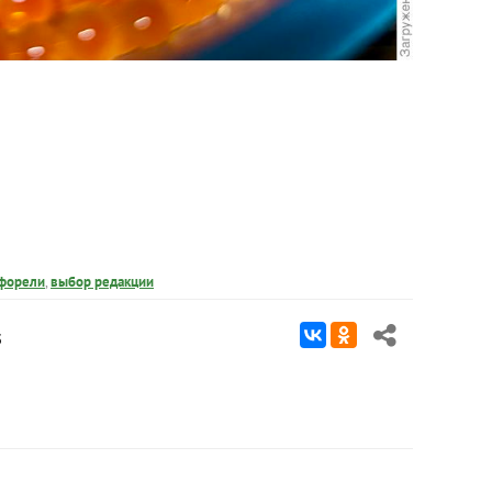
 форели
,
выбор редакции
3