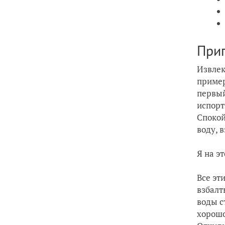
При
Извлек
пример
первый
испорт
Спокой
воду, 
Я на э
Все эт
взбалт
воды с
хорошо