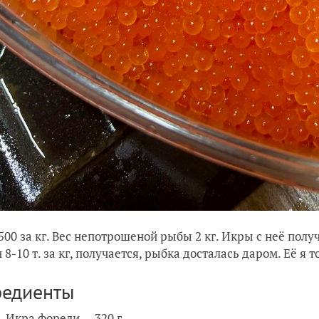
500 за кг. Вес непотрошеной рыбы 2 кг. Икры с неё полу
8-10 т. за кг, получается, рыбка досталась даром. Её я т
редиенты
Икра форели — 320 г