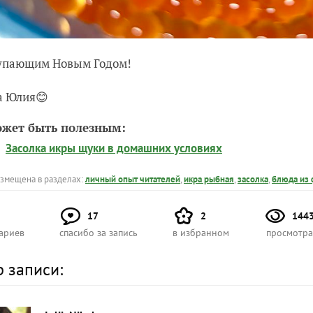
тупающим Новым Годом!
а Юлия😊
ожет быть полезным:
Засолка икры щуки в домашних условиях
азмещена в разделах:
личный опыт читателей
,
икра рыбная
,
засолка
,
блюда из
17
2
144
ариев
спасибо за запись
в избранном
просмотра
р записи: