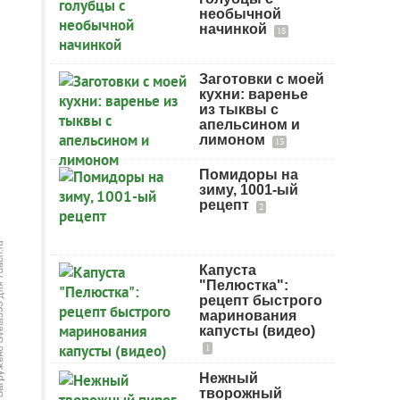
необычной
начинкой
18
Заготовки с моей
кухни: варенье
из тыквы с
апельсином и
лимоном
13
Помидоры на
зиму, 1001-ый
рецепт
2
Капуста
"Пелюстка":
рецепт быстрого
маринования
капусты (видео)
1
Нежный
творожный