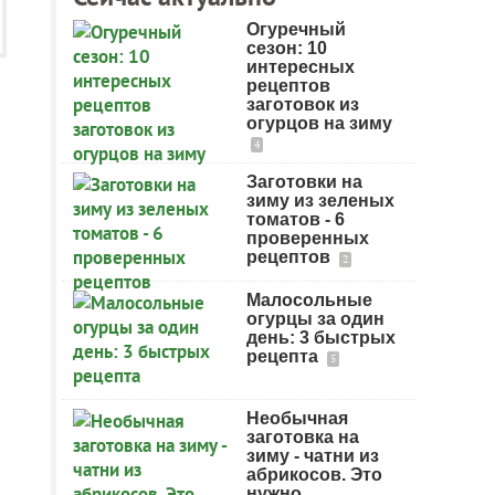
Огуречный
сезон: 10
интересных
рецептов
заготовок из
огурцов на зиму
4
Заготовки на
зиму из зеленых
томатов - 6
проверенных
рецептов
2
Малосольные
огурцы за один
день: 3 быстрых
рецепта
5
Необычная
заготовка на
зиму - чатни из
абрикосов. Это
нужно