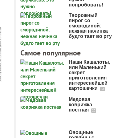
попробовать!
Творожный
пирог со
смородиной:
нежная начинка
будто тает во рту
Самое популярное
Наши Кашалоты,
или Маленький
секрет
приготовления
интереснейшей
картошечки
34
Медовая
коврижка
постная
20
Овощные
голубцы с