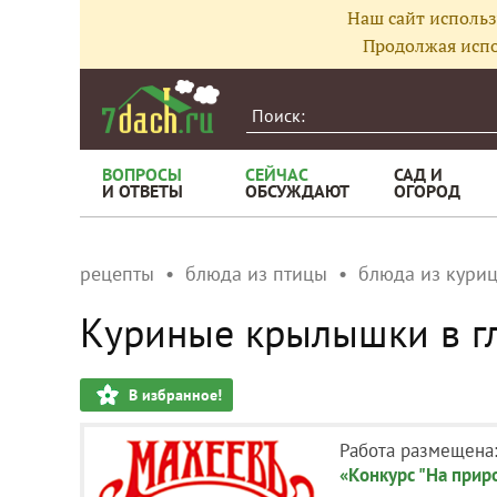
Наш сайт использ
Продолжая испо
ВОПРОСЫ
СЕЙЧАС
САД И
И ОТВЕТЫ
ОБСУЖДАЮТ
ОГОРОД
рецепты
блюда из птицы
блюда из кури
Куриные крылышки в г
В избранное!
Работа размещена
«Конкурс "На прир