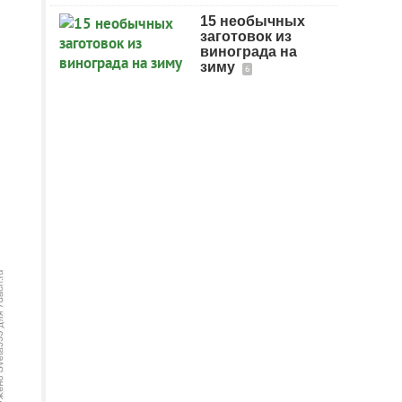
15 необычных
заготовок из
винограда на
зиму
6