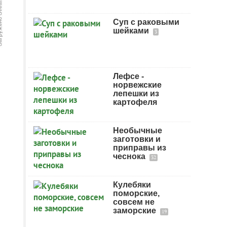
Суп с раковыми
шейками
3
Лефсе -
норвежские
лепешки из
картофеля
Необычные
заготовки и
приправы из
чеснока
32
Кулебяки
поморские,
совсем не
заморские
19