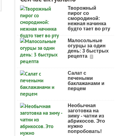
Творожный
пирог со
смородиной:
нежная начинка
будто тает во рту
Малосольные
огурцы за один
день: 3 быстрых
рецепта
5
Салат с
печеными
баклажанами и
перцем
Необычная
заготовка на
зиму - чатни из
абрикосов. Это
нужно
попробовать!