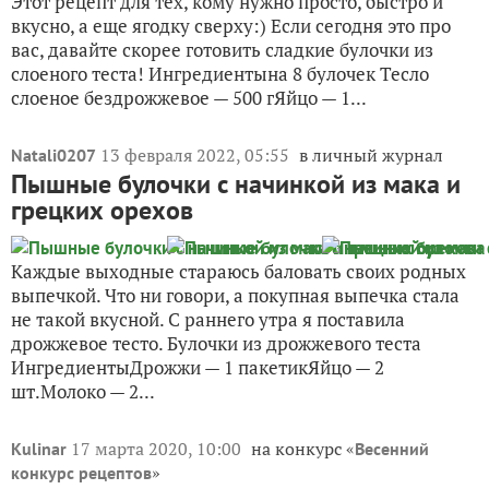
Этот рецепт для тех, кому нужно просто, быстро и
вкусно, а еще ягодку сверху:) Если сегодня это про
вас, давайте скорее готовить сладкие булочки из
слоеного теста! Ингредиентына 8 булочек Тесло
слоеное бездрожжевое — 500 гЯйцо — 1...
13 февраля 2022, 05:55
в личный журнал
Natali0207
Пышные булочки с начинкой из мака и
грецких орехов
Каждые выходные стараюсь баловать своих родных
выпечкой. Что ни говори, а покупная выпечка стала
не такой вкусной. С раннего утра я поставила
дрожжевое тесто. Булочки из дрожжевого теста
ИнгредиентыДрожжи — 1 пакетикЯйцо — 2
шт.Молоко — 2...
17 марта 2020, 10:00
на конкурс «
Kulinar
Весенний
»
конкурс рецептов