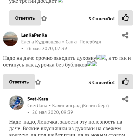
уже третий доедает
✿
Ответить
3
Спасибо!
LenKaPenKa
Елена Кудрявцева
Санкт-Петербург
26 мая 2020, 07:39
Надо на даче срочно заводить духовку
, а то так и
останусь как дурочка без бубликов
✿
Ответить
3
Спасибо!
Svet-Kara
СветЛана
Калининград (Кенигсберг)
26 мая 2020, 09:39
Надо-надо, Леночка, завести эту полезность на
даче. Всякие вкусняшки из духовки на свежем
воздухе, да под щебет птиц, да за новым столом,