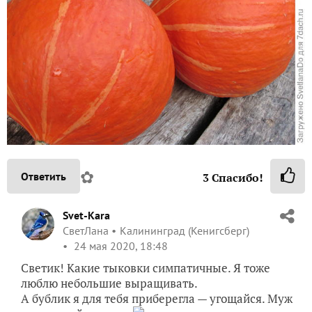
✿
Ответить
3
Спасибо!
Svet-Kara
СветЛана
Калининград (Кенигсберг)
24 мая 2020, 18:48
Светик! Какие тыковки симпатичные. Я тоже
люблю небольшие выращивать.
А бублик я для тебя приберегла — угощайся. Муж