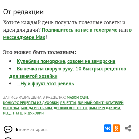
От редакции
Хотите каждый день получать полезные советы и
идеи для дачи?
или
Подпишитесь на нас
в телеграме
в
!
мессенджере Max
Это может быть полезным:
Кулебяки поморские, совсем не заморские
Выпечка на скорую руку: 10 быстрых рецептов
для занятой хозяйки
...Ну и фрукт этот ревень
ЗАПИСЬ РАЗМЕЩЕНА В РАЗДЕЛАХ:
,
MASON CASH
,
,
,
КОНКУРС РЕЦЕПТЫ ИЗ ДУХОВКИ
РЕЦЕПТЫ
ЛИЧНЫЙ ОПЫТ ЧИТАТЕЛЕЙ
,
,
,
,
ВЫПЕЧКА
БЛЮДА ИЗ ТЫКВЫ
ДРОЖЖЕВОЕ ТЕСТО
ВЫБОР РЕДАКЦИИ
РЕЦЕПТЫ ДЛЯ ДУХОВКИ
6
комментариев