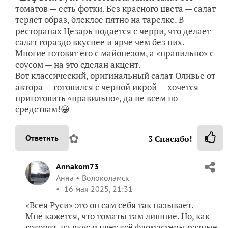
томатов — есть фотки. Без красного цвета — салат
теряет образ, блеклое пятно на тарелке. В
ресторанах Цезарь подается с черри, что делает
салат гораздо вкуснее и ярче чем без них.
Многие готовят его с майонезом, а «правильно» с
соусом — на это сделан акцент.
Вот классический, оригинальный салат Оливье от
автора — готовился с черной икрой — хочется
приготовить «правильно», да не всем по
средствам!😀
✿
Ответить
3
Спасибо!
Annakom73
Анна
Волоколамск
16 мая 2025, 21:31
«Всея Руси» это он сам себя так называет.
Мне кажется, что томаты там лишние. Но, как
говорят, на вкус и цвет всё фломастеры разные