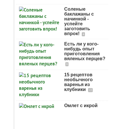
Соленые
баклажаны с
начинкой -
успейте
заготовить
впрок!
4
Есть ли у кого-
нибудь опыт
приготовления
вяленых перцев?
8
15 рецептов
необычного
варенья из
клубники
12
Омлет с икрой