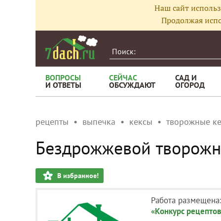
Наш сайт использ
Продолжая испо
ВОПРОСЫ
СЕЙЧАС
САД И
И ОТВЕТЫ
ОБСУЖДАЮТ
ОГОРОД
рецепты
выпечка
кексы
творожные к
Бездрожжевой творожн
В избранное!
Работа размещена
«Конкурс рецептов