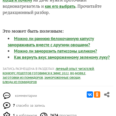
Когда и почему
воднонагреватель и
. Прочитайте
как его выбрать
редакционный разбор.
Это может быть полезным:
Можно ли раннюю белокочанную капусту
замораживать вместе с другими овощами?
Можно ли заморозить патиссоны целиком?
Как вернуть вкус замороженному зеленому луку?
ЗАПИСЬ РАЗМЕЩЕНА В РАЗДЕЛАХ:
,
ЛИЧНЫЙ ОПЫТ ЧИТАТЕЛЕЙ
,
,
КОНКУРС РЕЦЕПТОВ ГОТОВИМСЯ К ЗИМЕ 2022
BQ-MOBILE
,
,
ЗАГОТОВКИ ИЗ ПОМИДОРОВ
ЗАМОРОЖЕННЫЕ ОВОЩИ
БЛЮДА ИЗ ПОМИДОРОВ
комментарии
7
спасибо за запись
1
в избранном
2674
просмотра