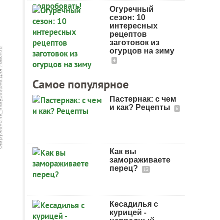
Огуречный
сезон: 10
интересных
рецептов
заготовок из
огурцов на зиму
4
Самое популярное
Пастернак: с чем
и как? Рецепты
6
Как вы
замораживаете
перец?
13
Кесадилья с
курицей -