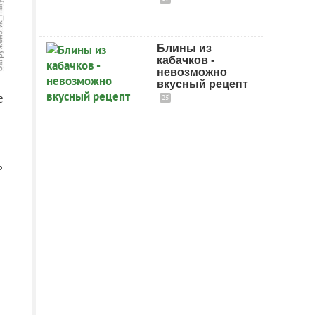
Блины из
кабачков -
невозможно
вкусный рецепт
е
25
ь