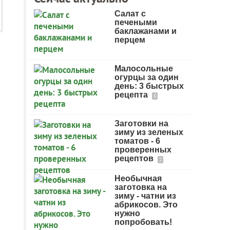
Салат с
печеными
баклажанами и
перцем
Малосольные
огурцы за один
день: 3 быстрых
рецепта
5
Заготовки на
зиму из зеленых
томатов - 6
проверенных
рецептов
2
Необычная
заготовка на
зиму - чатни из
абрикосов. Это
нужно
попробовать!