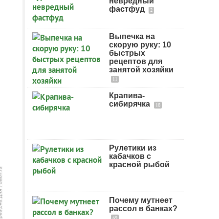
невредный
фастфуд
2
Выпечка на
скорую руку: 10
быстрых
рецептов для
занятой хозяйки
11
Крапива-
сибирячка
18
Рулетики из
кабачков с
красной рыбой
Почему мутнеет
рассол в банках?
69