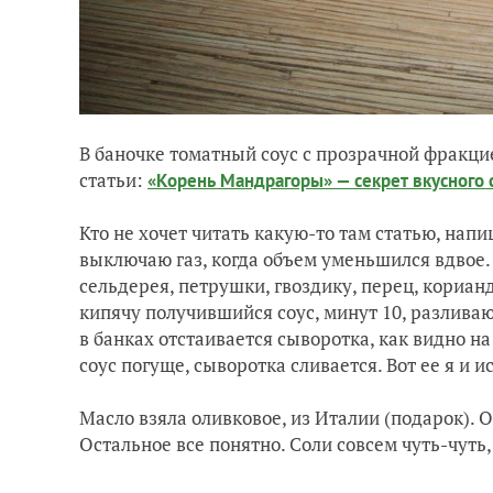
В баночке томатный соус с прозрачной фракцие
статьи:
«Корень Мандрагоры» — секрет вкусного 
Кто не хочет читать какую-то там статью, нап
выключаю газ, когда объем уменьшился вдвое.
сельдерея, петрушки, гвоздику, перец, корианд
кипячу получившийся соус, минут 10, разлива
в банках отстаивается сыворотка, как видно на
соус погуще, сыворотка сливается. Вот ее я и и
Масло взяла оливковое, из Италии (подарок). 
Остальное все понятно. Соли совсем чуть-чуть, 