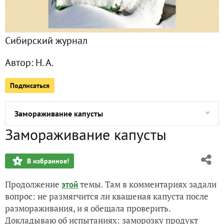
С виду - картошка, по сути - пирожное
Сибирский журнал
Зима в Восточной Сибири
Автор:
Н. А.
Рыбка
Подписаться
Клюквенный кекс
Замораживание капусты
Замораживание капусты
Овощная пастила
В избранное!
Квашеная капуста красная
Продолжение
темы. Там в комментариях задали
этой
Смоляк, разжёжка, растопочка
вопрос: не размягчится ли квашеная капуста после
размораживания, и я обещала проверить.
Инсталляция из дров
Докладываю об испытаниях: заморозку продукт