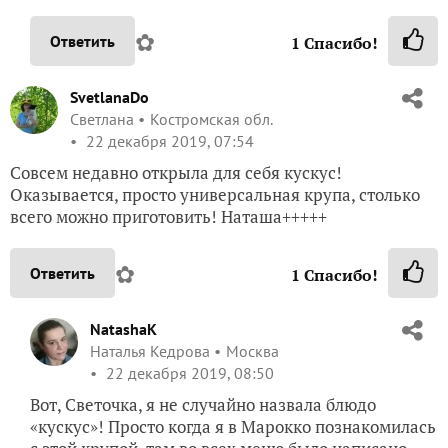
✿
Ответить
1
Спасибо!
SvetlanaDo
Светлана
Костромская обл.
22 декабря 2019, 07:54
Совсем недавно открыла для себя кускус!
Оказывается, просто универсальная крупа, столько
всего можно приготовить! Наташа+++++
✿
Ответить
1
Спасибо!
NatashaK
Наталья Кедрова
Москва
22 декабря 2019, 08:50
Вот, Светочка, я не случайно назвала блюдо
«кускус»! Просто когда я в Марокко познакомилась
с этой крупой, там во всех меню было написано