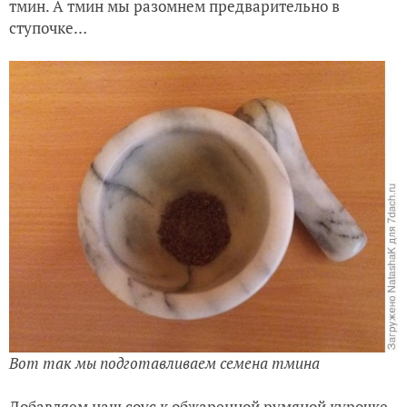
тмин. А тмин мы разомнем предварительно в
ступочке…
Вот так мы подготавливаем семена тмина
Добавляем наш соус к обжаренной румяной курочке,