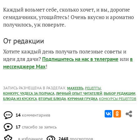
Каждый возьмет себе, сколько хочет, и вы, дорогие
семидачники, угощайтесь! Очень вкусно и ароматно
получилось, уж поверьте.
От редакции
Хотите каждый день получать полезные советы и
идеи для дачи?
или
Подпишитесь на нас
в телеграме
в
!
мессенджере Max
ЗАПИСЬ РАЗМЕЩЕНА В РАЗДЕЛАХ:
,
,
МАХЕЕВЪ
РЕЦЕПТЫ
,
,
,
КОНКУРС ЧУДЕСА ЗА ПОЛЧАСА
ЛИЧНЫЙ ОПЫТ ЧИТАТЕЛЕЙ
ВЫБОР РЕДАКЦИИ
,
,
,
БЛЮДА ИЗ КУСКУСА
ВТОРЫЕ БЛЮДА
КУРИНАЯ ГРУДКА
КОНКУРСЫ РЕЦЕПТОВ
14
комментариев
17
спасибо за запись
в избранное
2448
просмотров