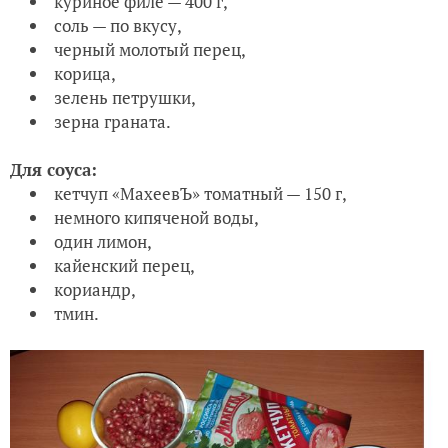
куриное филе — 400 г,
соль — по вкусу,
черный молотый перец,
корица,
зелень петрушки,
зерна граната.
Для соуса:
кетчуп «МахеевЪ» томатный — 150 г,
немного кипяченой воды,
один лимон,
кайенский перец,
кориандр,
тмин.