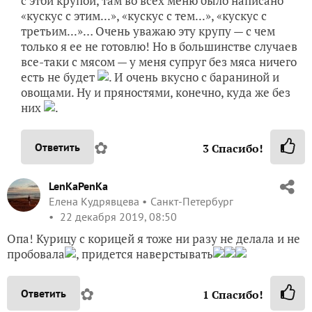
«кускус с этим...», «кускус с тем...», «кускус с
третьим...»… Очень уважаю эту крупу — с чем
только я ее не готовлю! Но в большинстве случаев
все-таки с мясом — у меня супруг без мяса ничего
есть не будет
. И очень вкусно с бараниной и
овощами. Ну и пряностями, конечно, куда же без
них
.
✿
Ответить
3
Спасибо!
LenKaPenKa
Елена Кудрявцева
Санкт-Петербург
22 декабря 2019, 08:50
Опа! Курицу с корицей я тоже ни разу не делала и не
пробовала
, придется наверстывать
✿
Ответить
1
Спасибо!