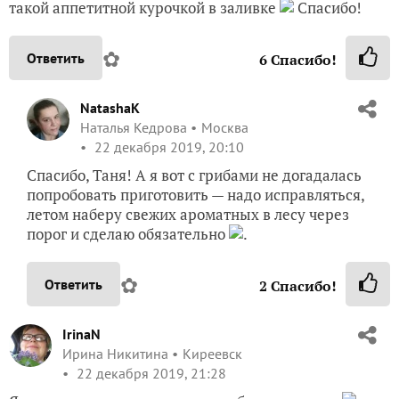
такой аппетитной курочкой в заливке
Спасибо!
✿
Ответить
6
Спасибо!
NatashaK
Наталья Кедрова
Москва
22 декабря 2019, 20:10
Спасибо, Таня! А я вот с грибами не догадалась
попробовать приготовить — надо исправляться,
летом наберу свежих ароматных в лесу через
порог и сделаю обязательно
.
✿
Ответить
2
Спасибо!
IrinaN
Ирина Никитина
Киреевск
22 декабря 2019, 21:28
Я к своему стыду ни разу не пробовала кускус.