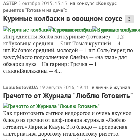
ASTEP
5 октября 2015, 15:15
на конкурс «
Конкурс
рецептов "Готовим на даче"
»
Куриные колбаски в овощном соусе
3
Ингредиенты:Колбаски куриные (готовые) — 1,2
кгЛуковица средняя — 5 шт.Томат крупный — 4
шт.Кабачок средний, молодой — 1 шт.Соль/перец по
вкусуМасло подсолнечное Олейна — «на глаз» для
обжарки лука На гарнир: Гречка — 1
стаканБаклажаны — 4...
LubluGotovitUA
19 августа 2016, 19:41
в личный журнал
Гречотто от Журнала "Люблю Готовить"
Как приготовить сытное недорогое и очень вкусное
блюдо из гречки от шеф-повара журнала «Люблю
готовить» Ларисы Кавун. Это блюдо — прекрасная
альтернатива дорогому итальянскому ризотто.