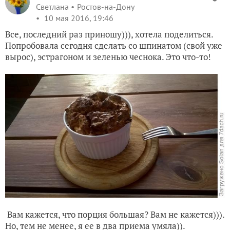
Светлана
Ростов-на-Дону
10 мая 2016, 19:46
Все, последний раз приношу))), хотела поделиться.
Попробовала сегодня сделать со шпинатом (свой уже
вырос), эстрагоном и зеленью чеснока. Это что-то!
Вам кажется, что порция большая? Вам не кажется))).
Но, тем не менее, я ее в два приема умяла)).