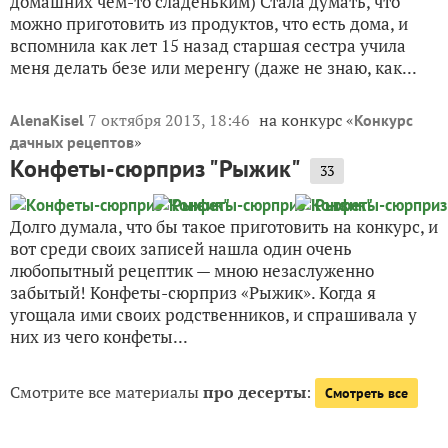
домашних чем-то сладеньким) Стала думать, что
можно приготовить из продуктов, что есть дома, и
вспомнила как лет 15 назад старшая сестра учила
меня делать безе или меренгу (даже не знаю, как...
7 октября 2013, 18:46
на конкурс «
AlenaKisel
Конкурс
»
дачных рецептов
Конфеты-сюрприз "Рыжик"
33
Долго думала, что бы такое приготовить на конкурс, и
вот среди своих записей нашла один очень
любопытный рецептик — мною незаслуженно
забытый! Конфеты-сюрприз «Рыжик». Когда я
угощала ими своих родственников, и спрашивала у
них из чего конфеты...
Смотрите все материалы
про десерты
:
Смотреть все