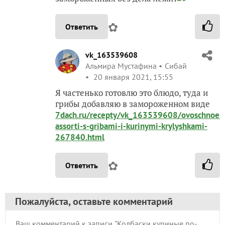
✿
Ответить
vk_163539608
Альмира Мустафина
Сибай
20 января 2021, 15:55
Я частенько готовлю это блюдо, туда и
грибы добавляю в замороженном виде
7dach.ru/recepty/vk_163539608/ovoschnoe-
assorti-s-gribami-i-kurinymi-krylyshkami-
267840.html
✿
Ответить
Пожалуйста, оставьте комментарий