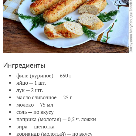
Ингредиенты
филе (куриное) — 650 г
яйцо — 1 шт.
лук — 2 шт.
масло сливочное — 25 г
молоко — 75 мл
соль — по вкусу
паприка (молотая) — 0,5 ч. ложки
зира — щепотка
кориандр (молотый) — по вкусу