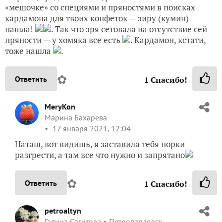
«мешочке» со специями и пряностями в поисках
кардамона для твоих конфеток — зиру (кумин)
нашла!
. Так что зря сетовала на отсутствие сей
пряности — у хомяка все есть
. Кардамон, кстати,
тоже нашла
.
✿
Ответить
1
Спасибо!
MeryKon
Марина Бахарева
17 января 2021, 12:04
Наташ, вот видишь, я заставила тебя норки
разгрести, а там все что нужно и запрятано
✿
Ответить
1
Спасибо!
petroaltyn
Галина Сагитова
Петропавловск