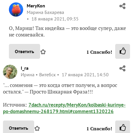
MeryKon
Марина Бахарева
18 января 2021, 09:35
О, Мариш! Так индейка — это вообще супер, даже
не сомневайся.
✿
Ответить
1
Спасибо!
I_ra
Ирина
Витебск
17 января 2021, 14:50
"… сомнения — это когда ответ получен, а вопрос
остался." — Просто Шикарная Фраза!!!
Источник:
7dach.ru/recepty/MeryKon/kolbaski-kurinye-
po-domashnemu-268179.html#comment1320226
✿
Ответить
1
Спасибо!