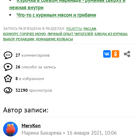
нежная внутри
Что-то с куриным мясом и грибами
ЗАПИСЬ РАЗМЕЩЕНА В РАЗДЕЛАХ:
,
,
РЕЦЕПТЫ
PACLAN
,
,
,
КОНКУРС ГОРЯЧЕЕ МЕНЮ
ЛИЧНЫЙ ОПЫТ ЧИТАТЕЛЕЙ
БЛЮДА ИЗ КУРИЦЫ
,
ВЫБОР РЕДАКЦИИ
ДОМАШНИЕ КОЛБАСЫ
27
комментариев
26
спасибо за запись
8
в избранном
32290
просмотров
Автор записи:
MeryKon
Марина Бахарева
16 января 2021, 10:06