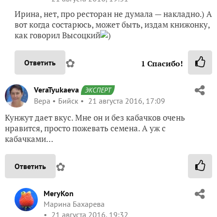
Ирина, нет, про ресторан не думала — накладно.) А
вот когда состарюсь, может быть, издам книжонку,
как говорил Высоцкий
)
✿
Ответить
1
Спасибо!
VeraTyukaeva
ЭКСПЕРТ
Вера
Бийск
21 августа 2016, 17:09
Кунжут дает вкус. Мне он и без кабачков очень
нравится, просто пожевать семена. А уж с
кабачками…
✿
Ответить
MeryKon
Марина Бахарева
21 августа 2016, 19:32