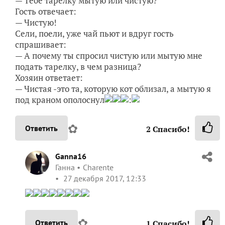
— Тебе тарелку мытую или чистую?
Гость отвечает:
— Чистую!
Сели, поели, уже чай пьют и вдруг гость
спрашивает:
— А почему ты спросил чистую или мытую мне
подать тарелку, в чем разница?
Хозяин ответает:
— Чистая -это та, которую кот облизал, а мытую я
под краном ополоснул
:
✿
Ответить
2
Спасибо!
Ganna16
Ганна
Charente
27 декабря 2017, 12:33
✿
Ответить
1
Спасибо!